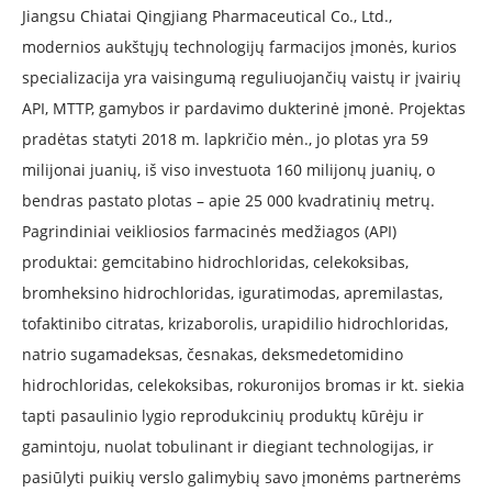
Jiangsu Chiatai Qingjiang Pharmaceutical Co., Ltd.,
modernios aukštųjų technologijų farmacijos įmonės, kurios
specializacija yra vaisingumą reguliuojančių vaistų ir įvairių
API, MTTP, gamybos ir pardavimo dukterinė įmonė. Projektas
pradėtas statyti 2018 m. lapkričio mėn., jo plotas yra 59
milijonai juanių, iš viso investuota 160 milijonų juanių, o
bendras pastato plotas – apie 25 000 kvadratinių metrų.
Pagrindiniai veikliosios farmacinės medžiagos (API)
produktai: gemcitabino hidrochloridas, celekoksibas,
bromheksino hidrochloridas, iguratimodas, apremilastas,
tofaktinibo citratas, krizaborolis, urapidilio hidrochloridas,
natrio sugamadeksas, česnakas, deksmedetomidino
hidrochloridas, celekoksibas, rokuronijos bromas ir kt. siekia
tapti pasaulinio lygio reprodukcinių produktų kūrėju ir
gamintoju, nuolat tobulinant ir diegiant technologijas, ir
pasiūlyti puikių verslo galimybių savo įmonėms partnerėms