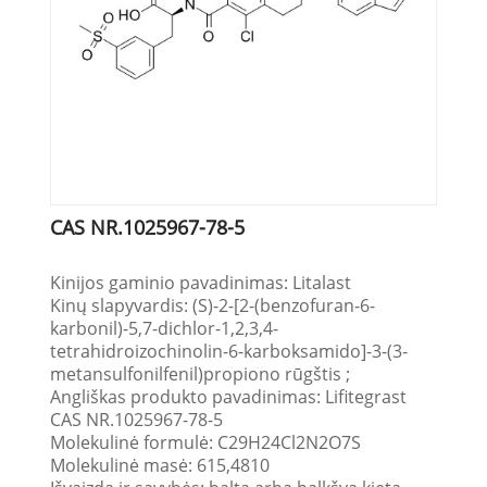
CAS NR.1025967-78-5
Kinijos gaminio pavadinimas: Litalast
Kinų slapyvardis: (S)-2-[2-(benzofuran-6-
karbonil)-5,7-dichlor-1,2,3,4-
tetrahidroizochinolin-6-karboksamido]-3-(3-
metansulfonilfenil)propiono rūgštis ;
Angliškas produkto pavadinimas: Lifitegrast
CAS NR.1025967-78-5
Molekulinė formulė: C29H24Cl2N2O7S
Molekulinė masė: 615,4810