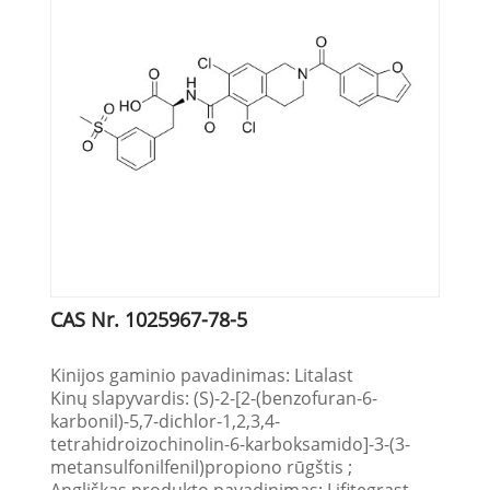
CAS Nr. 1025967-78-5
Kinijos gaminio pavadinimas: Litalast
Kinų slapyvardis: (S)-2-[2-(benzofuran-6-
karbonil)-5,7-dichlor-1,2,3,4-
tetrahidroizochinolin-6-karboksamido]-3-(3-
metansulfonilfenil)propiono rūgštis ;