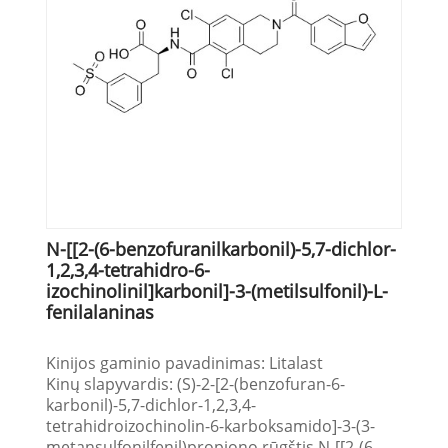
N-[[2-(6-benzofuranilkarbonil)-5,7-dichlor-
1,2,3,4-tetrahidro-6-
izochinolinil]karbonil]-3-(metilsulfonil)-L-
fenilalaninas
Kinijos gaminio pavadinimas: Litalast
Kinų slapyvardis: (S)-2-[2-(benzofuran-6-
karbonil)-5,7-dichlor-1,2,3,4-
tetrahidroizochinolin-6-karboksamido]-3-(3-
metansulfonilfenil)propiono rūgštis N-[[2-(6-