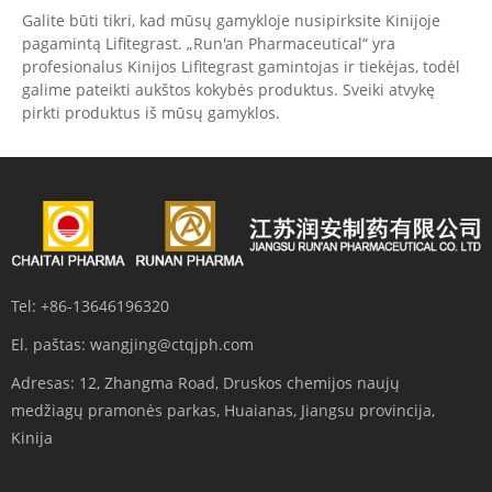
Galite būti tikri, kad mūsų gamykloje nusipirksite Kinijoje
pagamintą Lifitegrast. „Run'an Pharmaceutical“ yra
profesionalus Kinijos Lifitegrast gamintojas ir tiekėjas, todėl
galime pateikti aukštos kokybės produktus. Sveiki atvykę
pirkti produktus iš mūsų gamyklos.
Tel:
+86-13646196320
El. paštas:
wangjing@ctqjph.com
Adresas:
12, Zhangma Road, Druskos chemijos naujų
medžiagų pramonės parkas, Huaianas, Jiangsu provincija,
Kinija