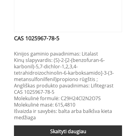
CAS 1025967-78-5
Kinijos gaminio pavadinimas: Litalast
Kinų slapyvardis: (S)-2-[2-(benzofuran-6-
karbonil)-5,7-dichlor-1,2,3,4-
tetrahidroizochinolin-6-karboksamido]-3-(3-
metansulfonilfenil)propiono rūgštis ;
Angliškas produkto pavadinimas: Lifitegrast
CAS 1025967-78-5
Molekulinė formulė: C29H24Cl2N2O7S
Molekulinė masė: 615,4810
Išvaizda ir savybės: balta arba balkšva kieta
medžiaga
Skaityti daugiau