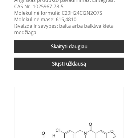
Angliškas produkto pavadinimas: Lifitegrast
CAS Nr. 1025967-78-5
Molekulinė formulė: C29H24Cl2N2O7S
Molekulinė masė: 615,4810
Išvaizda ir savybės: balta arba balkšva kieta
medžiaga
Skaityti daugiau
Siųsti užklausą