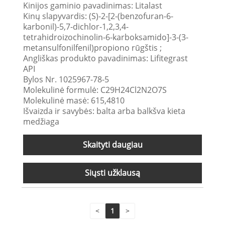
Kinijos gaminio pavadinimas: Litalast
Kinų slapyvardis: (S)-2-[2-(benzofuran-6-
karbonil)-5,7-dichlor-1,2,3,4-
tetrahidroizochinolin-6-karboksamido]-3-(3-
metansulfonilfenil)propiono rūgštis ;
Angliškas produkto pavadinimas: Lifitegrast
API
Bylos Nr. 1025967-78-5
Molekulinė formulė: C29H24Cl2N2O7S
Molekulinė masė: 615,4810
Išvaizda ir savybės: balta arba balkšva kieta
medžiaga
Skaityti daugiau
Siųsti užklausą
<
1
>