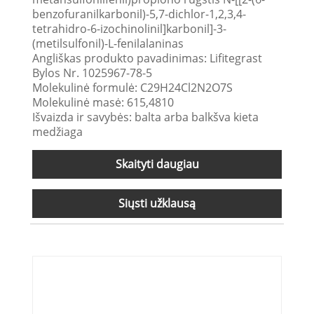
benzofuranilkarbonil)-5,7-dichlor-1,2,3,4-
tetrahidro-6-izochinolinil]karbonil]-3-
(metilsulfonil)-L-fenilalaninas
Angliškas produkto pavadinimas: Lifitegrast
Bylos Nr. 1025967-78-5
Molekulinė formulė: C29H24Cl2N2O7S
Molekulinė masė: 615,4810
Išvaizda ir savybės: balta arba balkšva kieta
medžiaga
Skaityti daugiau
Siųsti užklausą