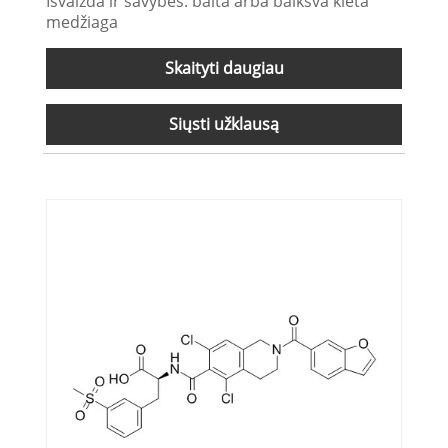
Išvaizda ir savybės: balta arba balkšva kieta
medžiaga
Skaityti daugiau
Siųsti užklausą