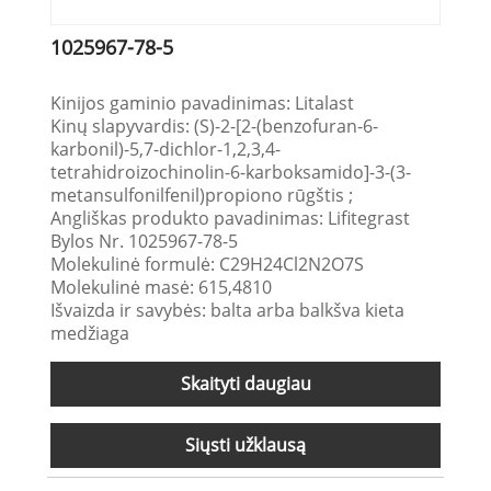
1025967-78-5
Kinijos gaminio pavadinimas: Litalast
Kinų slapyvardis: (S)-2-[2-(benzofuran-6-
karbonil)-5,7-dichlor-1,2,3,4-
tetrahidroizochinolin-6-karboksamido]-3-(3-
metansulfonilfenil)propiono rūgštis ;
Angliškas produkto pavadinimas: Lifitegrast
Bylos Nr. 1025967-78-5
Molekulinė formulė: C29H24Cl2N2O7S
Molekulinė masė: 615,4810
Išvaizda ir savybės: balta arba balkšva kieta
medžiaga
Skaityti daugiau
Siųsti užklausą